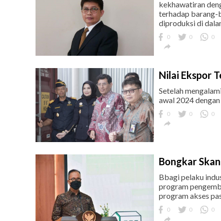
kekhawatiran deng
terhadap barang-b
diproduksi di dala
0
0
0

Nilai Ekspor 
Setelah mengalami
awal 2024 dengan
0
0
0

Bongkar Skand
Bbagi pelaku indu
program pengemba
program akses pas
0
0
0
