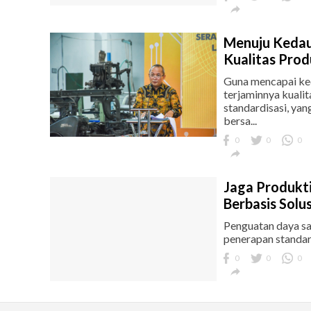

Menuju Kedau
Kualitas Pro
Guna mencapai ked
terjaminnya kuali
standardisasi, yan
bersa...
0
0
0

Jaga Produkti
Berbasis Solus
Penguatan daya sa
penerapan standar
0
0
0
