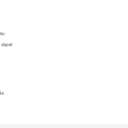
itu
k dapat
ta