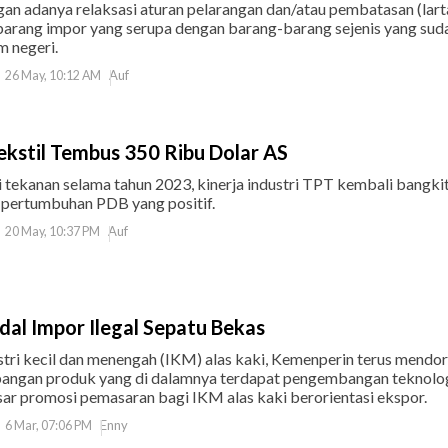
an adanya relaksasi aturan pelarangan dan/atau pembatasan (lart
arang impor yang serupa dengan barang-barang sejenis yang sud
m negeri.
Auf
26 May, 10:12 AM
Tekstil Tembus 350 Ribu Dolar AS
 tekanan selama tahun 2023, kinerja industri TPT kembali bangki
 pertumbuhan PDB yang positif.
Auf
20 May, 10:37 PM
al Impor Ilegal Sepatu Bekas
stri kecil dan menengah (IKM) alas kaki, Kemenperin terus mendo
ngan produk yang di dalamnya terdapat pengembangan teknolog
ar promosi pemasaran bagi IKM alas kaki berorientasi ekspor.
Enny
6 Mar, 07:06 PM