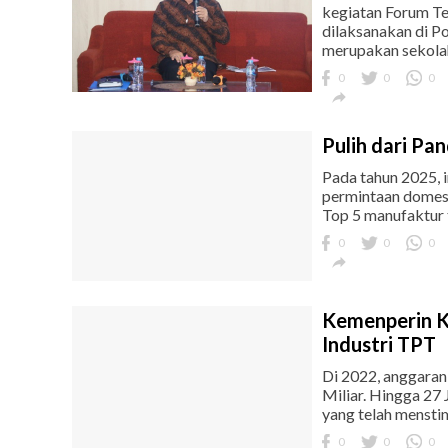
kegiatan Forum Te
dilaksanakan di P
merupakan sekola
0
0
0

Pulih dari Pan
Pada tahun 2025, 
permintaan domest
Top 5 manufaktur te
0
0
0

Kemenperin K
Industri TPT
Di 2022, anggaran
Miliar. Hingga 27
yang telah menstim
0
0
0