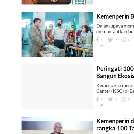
Kemenperin Bi
Dalam upaya mempe
memanfaatkan beb
0
0
0

Peringati 100
Bangun Ekosi
Kemenperin membent
Center (ISSC) di B
0
0
0

Kemenperin d
rangka 100 Ta