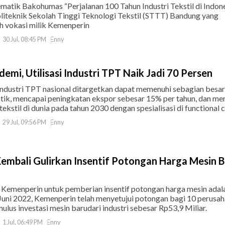
matik Bakohumas “Perjalanan 100 Tahun Industri Tekstil di Indone
oliteknik Sekolah Tinggi Teknologi Tekstil (STTT) Bandung yang
h vokasi milik Kemenperin
Enny
30 Jul, 08:45 PM
demi, Utilisasi Industri TPT Naik Jadi 70 Persen
industri TPT nasional ditargetkan dapat memenuhi sebagian besar
ik, mencapai peningkatan ekspor sebesar 15% per tahun, dan men
kstil di dunia pada tahun 2030 dengan spesialisasi di functional cl
Enny
29 Jul, 09:56 PM
embali Gulirkan Insentif Potongan Harga Mesin B
 Kemenperin untuk pemberian insentif potongan harga mesin adal
 Juni 2022, Kemenperin telah menyetujui potongan bagi 10 perusa
ulus investasi mesin barudari industri sebesar Rp53,9 Miliar.
Enny
1 Jul, 06:49 PM