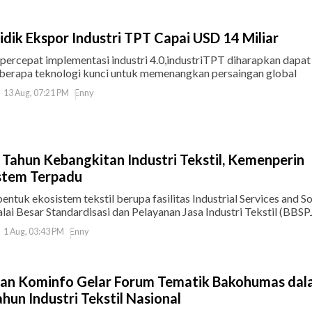
dik Ekspor Industri TPT Capai USD 14 Miliar
rcepat implementasi industri 4.0,industriTPT diharapkan dapat
erapa teknologi kunci untuk memenangkan persaingan global
Enny
13 Aug, 07:21 PM
 Tahun Kebangkitan Industri Tekstil, Kemenperin
stem Terpadu
uk ekosistem tekstil berupa fasilitas Industrial Services and So
alai Besar Standardisasi dan Pelayanan Jasa Industri Tekstil (BBSP
Enny
1 Aug, 03:43 PM
an Kominfo Gelar Forum Tematik Bakohumas da
hun Industri Tekstil Nasional