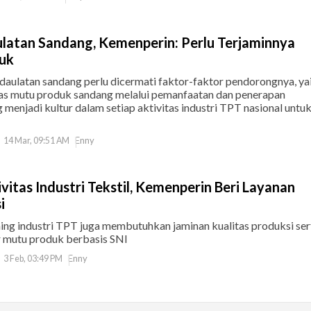
latan Sandang, Kemenperin: Perlu Terjaminnya
duk
aulatan sandang perlu dicermati faktor-faktor pendorongnya, ya
tas mutu produk sandang melalui pemanfaatan dan penerapan
g menjadi kultur dalam setiap aktivitas industri TPT nasional untu
Enny
14 Mar, 09:51 AM
vitas Industri Tekstil, Kemenperin Beri Layanan
i
ing industri TPT juga membutuhkan jaminan kualitas produksi ser
 mutu produk berbasis SNI
Enny
3 Feb, 03:49 PM