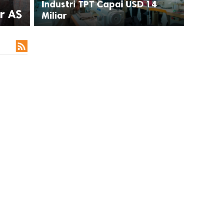
Industri TPT Capai USD 14
r AS
Miliar
