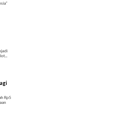
sia”
jadi
ot...
agi
ah Rp5
haan