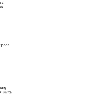
as)
ah
t pada
rong
i serta