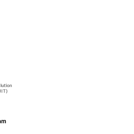
lution
JIT)
lam