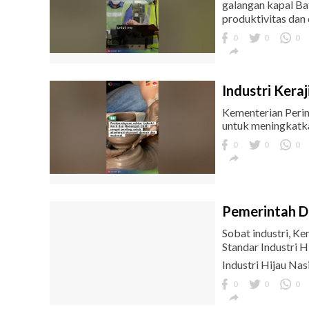
galangan kapal Ba
produktivitas dan 
0
0
0

Industri Kera
Kementerian Perin
untuk meningkatka
0
0
0

Pemerintah Du
Sobat industri, K
Standar Industri 
Industri Hijau Nas
0
0
0
