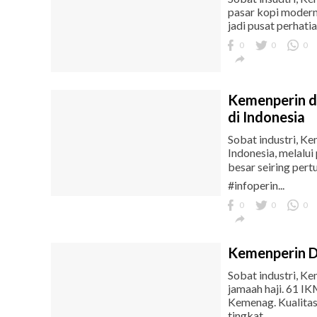
pasar kopi modern
jadi pusat perhati
0
0
0

Kemenperin d
di Indonesia
Sobat industri, K
Indonesia, melalu
besar seiring per
#infoperin...
0
0
0

Kemenperin D
Sobat industri, K
jamaah haji. 61 IK
Kemenag. Kualita
tingkat...