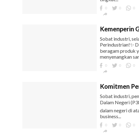
0
0
0

Kemenperin G
Sobat industri, s
Perindustrian!✨ D
beragam produk y
menyenangkan sam
0
0
0

Komitmen Pem
Sobat industri, 
Dalam Negeri (P3D
dalam negeri di at
business...
0
0
0
