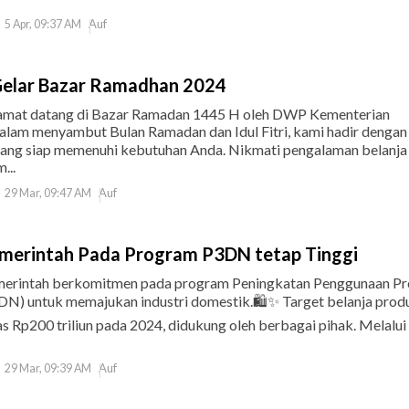
Auf
5 Apr, 09:37 AM
elar Bazar Ramadhan 2024
elamat datang di Bazar Ramadan 1445 H oleh DWP Kementerian
alam menyambut Bulan Ramadan dan Idul Fitri, kami hadir dengan
ang siap memenuhi kebutuhan Anda. Nikmati pengalaman belanja
...
Auf
29 Mar, 09:47 AM
erintah Pada Program P3DN tetap Tinggi
pemerintah berkomitmen pada program Peningkatan Penggunaan P
N) untuk memajukan industri domestik.🛍️✨ Target belanja prod
as Rp200 triliun pada 2024, didukung oleh berbagai pihak. Melalui
Auf
29 Mar, 09:39 AM