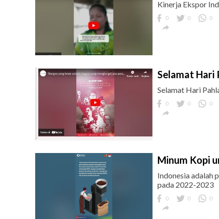
Kinerja Ekspor In
0
0
0

Selamat Hari
Selamat Hari Pah
0
0
0

Minum Kopi un
Indonesia adalah p
pada 2022-2023
0
0
0
