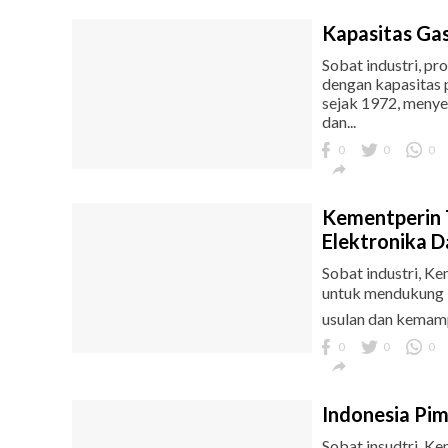
Kapasitas Gas
Sobat industri, p
dengan kapasitas 
sejak 1972, menye
dan...
0
0
0

Kementperin 
Elektronika D
Sobat industri, K
untuk mendukung in
usulan dan kemampu
0
0
0

Indonesia Pim
Sobat insudtri, K