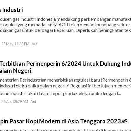
 Industri
rodusen gas industri Indonesia mendukung perkembangan manufak
produksi yang memadai. 🌱💡 AGII telah menjadi penopang sektor 
diakan gas untuk berbagai keperluan. Diperlukan peningkatan tek
Auf
15 May, 11:33 PM
Terbitkan Permenperin 6/2024 Untuk Dukung Indu
alam Negeri.
ementerian Perindustrian menerbitkan regulasi baru (Permenperin 
dustri elektronika dalam negeri.⚡️ Regulasi ini bertujuan memper
an industri lokal dalam impor produk elektronik, dengan f...
Auf
26 Apr, 08:29 AM
pin Pasar Kopi Modern di Asia Tenggara 2023.🌱
emenperin fokus pada pengembangan industri kopi di Indonesia, 