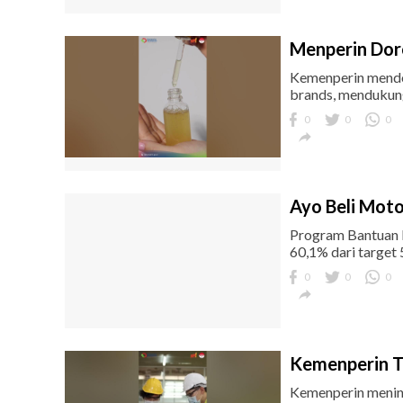
Menperin Dor
Kemenperin mendor
brands, mendukung 
0
0
0

Ayo Beli Motor
Program Bantuan K
60,1% dari target 
0
0
0

Kemenperin T
Kemenperin mening