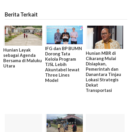
Berita Terkait
IFG dan BP BUMN
Hunian Layak
Hunian MBR di
Dorong Tata
sebagai Agenda
Cikarang Mulai
Kelola Program
Bersama di Maluku
Disiapkan,
TJSL Lebih
Utara
Pemerintah dan
Akuntabel lewat
Danantara Tinjau
Three Lines
Lokasi Strategis
Model
Dekat
Transportasi