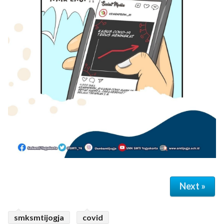
Next »
smksmtijogja
covid