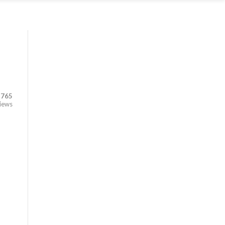
765
iews