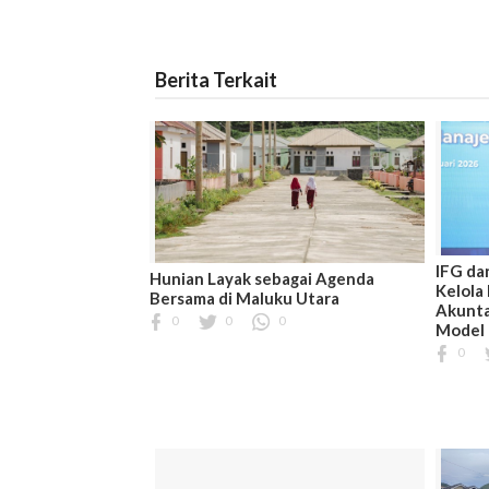
Berita Terkait
IFG da
Hunian Layak sebagai Agenda
Kelola
Bersama di Maluku Utara
Akunta
0
0
0
Model
0