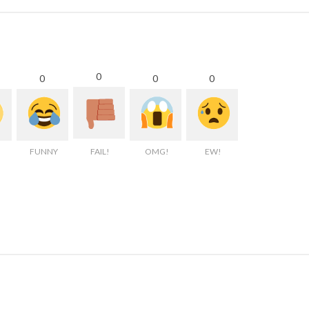
0
0
0
0
FUNNY
FAIL!
OMG!
EW!