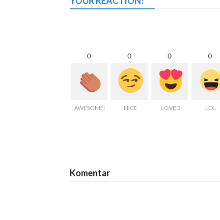
YOUR REACTION?
0
0
0
0
AWESOME!
NICE
LOVED
LOL
Komentar